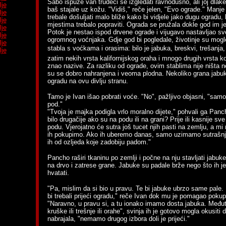
Sabo ispuže van trudeći se izgledati ravnodušno, ali joj dlake
lje
baš stajale uz kožu. "Vidiš," reče jelen, "Evo ograde." Manje 
lje
trebale došuljati malo bliže kako bi vidjele jako dugu ogradu,
lje
mjestima trebalo popraviti. Ograda se pružala dokle god im j
lje
Potok je nestao ispod drvene ograde i vijugavo nastavljao sv
lje
ogromnog voćnjaka. Gdje god bi pogledale, životinje su mogl
lje
stabla s voćkama i orasima: bilo je jabuka, breskvi, trešanja
lje
zatim nekih vrsta kalifornijskog oraha i mnogo drugih vrsta k
znao nazive. Za razliku od ograde, ovim stablima nije ništa ne
su se dobro nahranjena i veoma plodna. Nekoliko grana jabuka
ogradu na ovu divlju stranu.
Tamo je Ivan išao pobrati voće. "No", pažljivo objasni, "sam
pod."
"Tvoja je majka podigla vrlo moralno dijete," pohvali ga Panch
bilo drugačije ako su na podu ili na grani? Prije ili kasnije sve
podu. Vjerojatno će sutra još tucet njih pasti na zemlju, a mi
ih pokupimo. Ako ih uberemo danas, samo uzimamo sutrašnje
ih od ozljeda koje zadobiju padom."
Pancho raširi tkaninu po zemlji i počne na nju stavljati jabu
na drvo i zatrese grane. Jabuke su padale brže nego što ih
hvatati.
"Pa, mislim da si bio u pravu. Te bi jabuke ubrzo same pale.
bi trebali prijeći ogradu," reče Ivan dok mu je pomagao pokupi
"Naravno, u pravu si, a tu ionako imamo dosta jabuka. Među
kruške ili trešnje ili orahe", svinja ih je gotovo mogla okusiti d
nabrajala, "nemamo drugog izbora doli je prijeći."