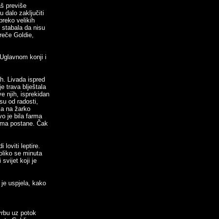
aš previše
 dalo zaključiti
preko velikih
h stabala da nisu
reče Goldie,
"Uglavnom konji i
h. Livada ispred
e trava blještala
e njih, isprekidan
su od radosti,
aka na žarko
 je bila farma
arma postane. Čak
loviti leptire.
oliko se minuta
svijet koji je
je uspjela, kako
vrbu uz potok