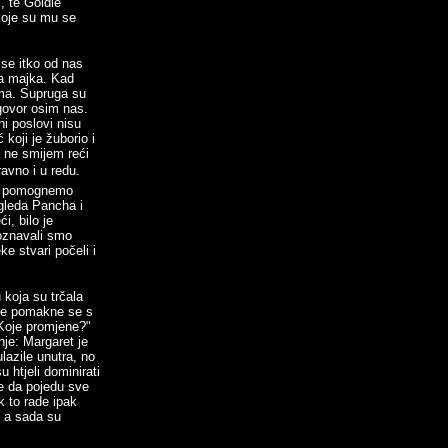
, te Goldie
koje su mu se
 se itko od nas
na majka. Kad
ama. Supruga su
zgovor osim nas.
ni poslovi nisu
 koji je žuborio i
i ne smijem reći
ravno i u redu.
 da pomognemo
ogleda Pancha i
, bilo je
oznavali smo
e stvari počeli i
 koja su trčala
o ne pomakne se s
 "Koje promjene?"
nje: Margaret je
ulazile unutra, no
 htjeli dominirati
e da pojedu sve
k to rade ipak
, a sada su