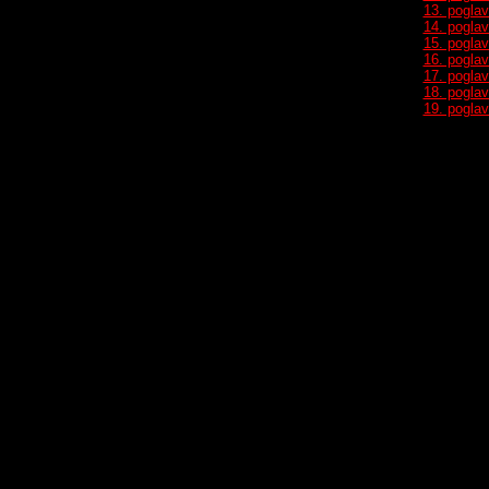
13. poglav
14. poglav
15. poglav
16. poglav
17. poglav
18. poglav
19. poglav