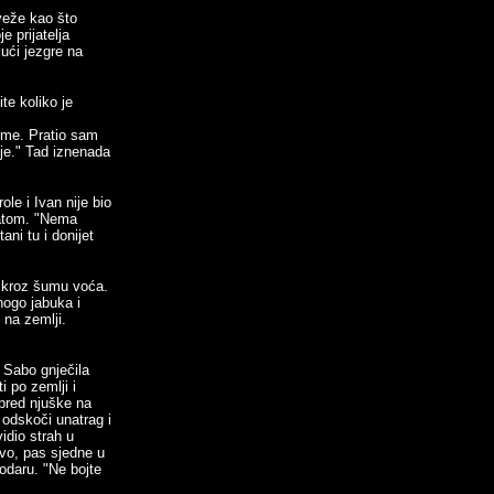
veže kao što
e prijatelja
ući jezgre na
te koliko je
rme. Pratio sam
je." Tad iznenada
ole i Ivan nije bio
ratom. "Nema
ani tu i donijet
i kroz šumu voća.
nogo jabuka i
 na zemlji.
 Sabo gnječila
 po zemlji i
spred njuške na
 odskoči unatrag i
idio strah u
rvo, pas sjedne u
odaru. "Ne bojte