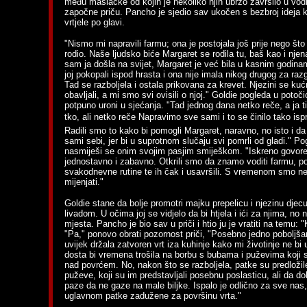
među maslačke od kojih je nekoliko njih ubrzo završilo u vodi
započne priču. Pancho je sjedio sav ukočen s bezbroj ideja 
vrtjele po glavi.
"Nismo mi napravili farmu; ona je postojala još prije nego što
rodio. Naše ljudsko biće Margaret se rodila tu, baš kao i nje
sam ja došla na svijet, Margaret je već bila u kasnim godin
joj pokopali ispod hrasta i ona nije imala nikog drugog za ra
Tad se razboljela i ostala prikovana za krevet. Njezini se kuć
obavljali, a mi smo svi ovisili o njoj." Goldie pogleda u potočić
potpuno uroni u sjećanja. "Tad jednog dana netko reče, a ja t
tko, ali netko reče Napravimo sve sami i to se činilo tako isp
Radili smo to kako bi pomogli Margaret, naravno, no isto i
sami sebi, jer bi u suprotnom slučaju svi pomrli od gladi." P
nasmiješi se onim svojim pasjim smiješkom. "Iskreno govoreći
jednostavno i zabavno. Otkrili smo da znamo voditi farmu, p
svakodnevne rutine te ih čak i usavršili. S vremenom smo nek
mijenjati."
Goldie stane da bolje promotri majku prepelicu i njezinu djecu
livadom. U očima joj se vidjelo da bi htjela i ići za njima, n
mjesta. Pancho je bio sav u priči i htio ju je vratiti na temu:
"Pa," ponovo obrati pozornost priči, "Posebno jedno poboljša
uvijek držala zatvoren vrt iza kuhinje kako mi životinje ne bi 
dosta bi vremena trošila na borbu s bubama i puževima koji su
nad povrćem. No, nakon što se razboljela, patke su predložil
puževe, koji su im predstavljali posebnu poslasticu, ali da do
paze da ne gaze na male biljke. Ispalo je odlično za sve nas
uglavnom patke zadužene za površinu vrta."