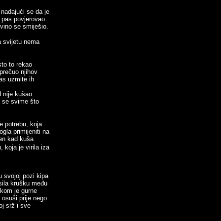
 nadajući se da je
i pas povjerovao.
evino se smiješio.
a svijetu nema
sto to rekao
 prečuo njihov
as uzmite ih
d nije kušao
e se svime što
e potrebu, koja
gla primijeniti na
jen kad kuša
koja je virila iza
u svojoj pozi kipa
osila krušku među
škom je gurne
 osuši prije nego
oj srž i sve