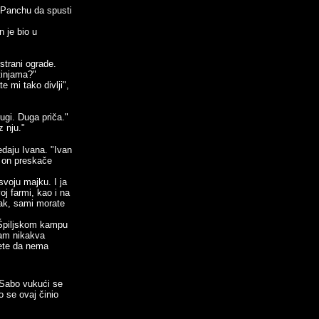
 Panchu da spusti
n je bio u
strani ograde.
tinjama?"
e mi tako divlji",
rugi. Duga priča."
z nju."
daju Ivana. "Ivan
a on preskače
svoju majku. I ja
j farmi, kao i na
Ipak, sami morate
u Špiljskom kampu
mam nikakva
žete da nema
.
a Sabo vukući se
o se ovaj činio