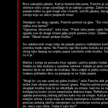
Brzo sakupiše jabuke. Kad je tkanina bila puna, Pancho je s
skitnice vežu svoje zavežljaje te je sakrije u grmlje. Zatim troj
pojede koliko su god mogli više crvenih, sočnih jabuka, bacaj
zemlju koju su ubrzo preplavili mravi.
Gledajući niz dugu ogradu, Pancho pomisli na glas. "Što misli
velika ova farma?"
"Ogromna, divovska!", reče Ivan, "Potok teče preko cijele fa
ogradu sve do druge strane gdje potok ponovo izlazi. Daleko 
doda: "Nikad nisam probao krušku."
Svi adolescenti imaju želju da prijeđu granicu roditeljske kontr
iznimka među njima. No Pancho nije htio ljutitu košutu za v
ničeg tako lijepog na svijetu poput savršeno zrele kruške. Ost
ću ti je."
Mačka i svinja se provuku kroz ogradu i počnu polako hodat
Stabla su bila složena u zasebne sektore i trebalo je proći m
breskvi da bi se došlo do krušaka. Nisu vidjeli ni jednu voćku
Izaberu prikladno drvo za penjanje te se Sabo popne.
"Mogli bi i za nas uzeti po jednu krušku," reče Pancho dok je
teške žute ukrase prebrzo tresući granu. Pancho počne puzati
skupljati kruške koje bi se otkotrljale sa strane, kad mu se i
kotrljajućoj krušci stvori narančasta dlakava šapa. Refleksno
ugleda ponosnog zlatnog ptičara kako mu se smijao. Kad je v
mačjim očima i svinju koja se tresla naslonjena o kruškino d
ponizan položaj obično namijenjen za donošenje novina gosp
se, neću vam ništa. Treba li vam što?"