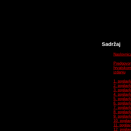
Sadržaj
Naslovnic
Predgovor
hrvatsko
izdanju
1. poglavlj
2. poglavlj
3. poglavlj
4. poglavlj
5. poglavlj
6. poglavlj
7. poglavlj
8. poglavlj
9. poglavlj
10. poglav
11. poglav
12. poglav