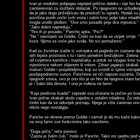
Ivan je međutim pobjegao naprijed prilično daleko i nije bio b
zainteresiran za službeni obilazak. Po njegovom se uzbuđenju
da je jako dugo priželjkivao da preskoči tu ogradu. Hodali su 
površina punih voćki svih vrsta i zatim kroz polje tako mladi
mogla uroditi plodom. "Ove smo posadili prije dva mjeseca," 
"Jako dobro napreduju."
"Tko ih je posadio," Pancho upita, "Psi?"
"Ne," nasmiješi se Goldie. Činilo se kao da se uvijek smije. 
koze. Njima se voće jako sviđa. No svi pomažemo."
Kad su životinje izašle iz voćnjaka od pogleda im zastane da
njih bijaše prostrana s tu i tamo ponekim brežuljkom. Zelena j
od cvijetova kamilice i maslačaka, a potok se vijugao kroz sv
mjestimice nekom stijenom ili vrbom. Zdravi jaganjci skakali 
mašući Goldie i posjetiteljima, koji su izronili iz sjene voćnj
poslijepodnevno sunce. Panchove se oči napune suzama. Ovo
njegovih snova, ovo je ono što je on htio da njegova stara f
je i Sabo bila dirnuta. I ona je rođena na farmi.
"Koja predivna livada!" zaprede sva očarana te počne po livadi 
Ivan počne skakati okolo zajedno s ostalim mladima. Za nek
činilo kao da se oduvijek poznaju. Njega je više zanimao novi 
otkrio nego nostalgija.
Pancho se okrene prema Goldie i zamoli je da mu kaže kako 
na ovoj farmi sve funkcionira tako savršeno.
"Duga priča," reče ponovo.
"Zaista je želim čuti," molio je Pancho. Tako oni sjednu pod 