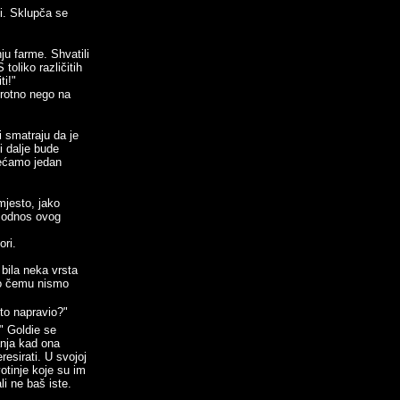
i. Sklupča se
u farme. Shvatili
toliko različitih
ti!"
protno nego na
i smatraju da je
i dalje bude
jećamo jedan
mjesto, jako
u odnos ovog
ori.
bila neka vrsta
 o čemu nismo
 to napravio?"
" Goldie se
anja kad ona
resirati. U svojoj
otinje koje su im
li ne baš iste.