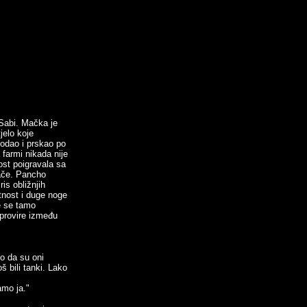
 Sabi. Mačka je
jelo koje
hodao i prskao po
 farmi nikada nije
ost poigravala sa
nače. Pancho
is obližnjih
tnost i duge noge
e se tamo
 provire između
no da su oni
š bili tanki. Lako
amo ja."