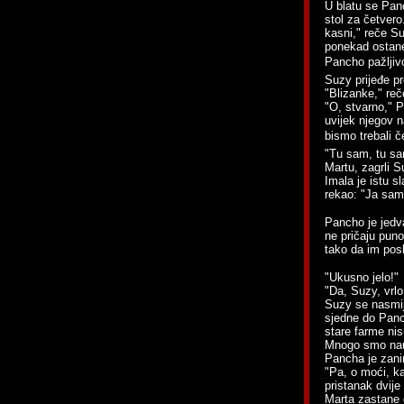
U blatu se Pan
stol za četvero
kasni," reče Su
ponekad ostane
Pancho pažljivo 
Suzy prijeđe pr
"Blizanke," re
"O, stvarno," P
uvijek njegov n
bismo trebali če
"Tu sam, tu sam
Martu, zagrli S
Imala je istu s
rekao: "Ja sam
Pancho je jedva
ne pričaju puno
tako da im pos
"Ukusno jelo!"
"Da, Suzy, vrlo
Suzy se nasmije
sjedne do Panc
stare farme nis
Mnogo smo nauč
Pancha je zanim
"Pa, o moći, ka
pristanak dvije
Marta zastane 