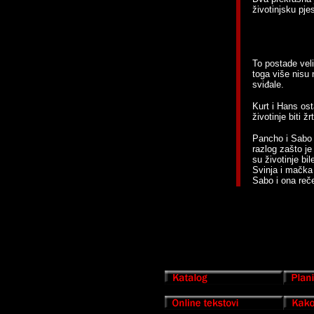
životinjsku pje
To postade veli
toga više nisu 
sviđale.
Kurt i Hans ost
životinje biti ž
Pancho i Sabo s
razlog zašto je
su životinje bi
Svinja i mačka
Sabo i ona reč