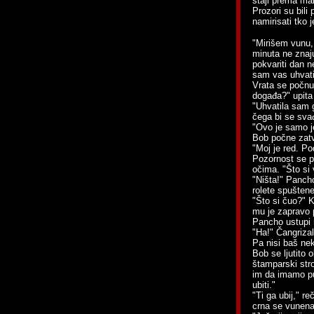
staji prema mal
Prozori su bili
namirisati tko j
"Mirišem vunu, 
minuta ne znaju
pokvariti dan n
sam vas uhvati
Vrata se počnu 
događa?" upita 
"Uhvatila sam g
čega bi se svađ
"Ovo je samo je
Bob počne zatva
"Moj je red. Po
Pozornost se po
očima. "Što si v
"Ništa!" Pancho
rolete spuštene
"Što si čuo?" K
mu je zapravo p
Pancho ustupi 
"Ha!" Čangrizal
Pa nisi baš nek
Bob se ljutito
štamparski stro
im da imamo pu
ubiti."
"Ti ga ubij," r
crna se vunena 