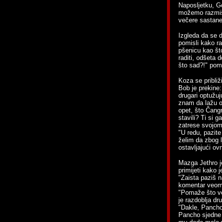
Naposljetku, G
možemo razmišl
večere sastane
Izgleda da se 
pomisli kako r
pšenicu kao što
raditi, odšeta 
što sad?!" pom
Koza se približi
Bob je prekine:
drugari optužuj
znam da lažu o
opet, što Čangr
stavili? Ti si 
zatrese svojom
"U redu, pazit
želim da zbog l
ostavljajući ov
Mazga Jethro j
primijeti kako j
"Zaista paziš n
komentar veom
"Pomaže što već
je razdoblja dr
"Dakle, Pancho
Pancho sjedne n