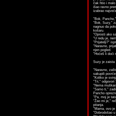
čak htio i malo
išao ravno prem
izabrao najveće
"Bok, Pancho,"
"Bok, Suzy," z
nagnuo da poku
košaru.
"Oprosti ako sa
"U redu je, ne
"Prijatelji?" is
"Naravno, prija
njen pogled.
"Hoćeš li doći
Suzy je zaista
"Naravno, zašt
sakupili povrće
"Koliko je svin
"Tri," odgovori
"Nema muškar
"Samo ti," zadi
Pancho oprezn
"Pa, moj je tat
"Žao mi je," re
pitanja.
"Mama, ovo je
"Dobrodošao u 