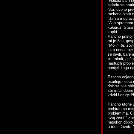
"Nadala sam se 
skladu sa star
"Aa, ovo je pr
mekano blato nje
"Ja sam upravo
"A ja spremam 
kukuruz. Stara 
kupki.
Pancho pristoj
mi je žao, gos
"Molim te, zov
jako nedostaje.
se divili, bare
bili mladi, pri
nastupili probl
nanijeli ljagu n
Pancho odjedno
osuđuje netko i
dok se nije ohl
ste imali dobre
kriviti i druge 
Pancho utone u
prebirao po mis
problemima. Či
svoj život." Za
napokon dobio p
u mom životu."