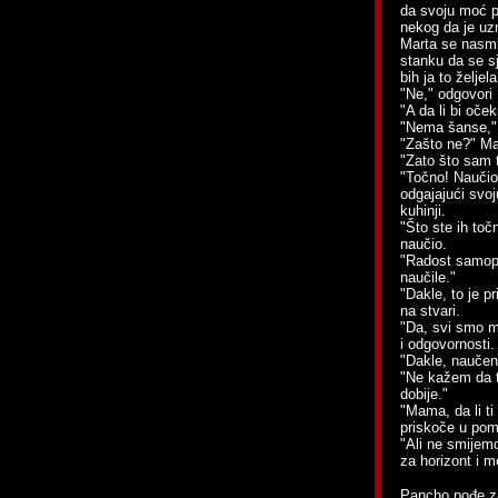
da svoju moć p
nekog da je u
Marta se nasmij
stanku da se sj
bih ja to željel
"Ne," odgovori
"A da li bi oče
"Nema šanse,"
"Zašto ne?" Mar
"Zato što sam 
"Točno! Naučio 
odgajajući svoj
kuhinji.
"Što ste ih toč
naučio.
"Radost samopo
naučile."
"Dakle, to je p
na stvari.
"Da, svi smo m
i odgovornosti.
"Dakle, naučen
"Ne kažem da t
dobije."
"Mama, da li t
priskoče u pomo
"Ali ne smijemo
za horizont i mo
Pancho pođe za 