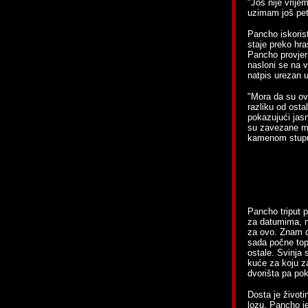
"Još nije vrije
uzimam još pet
Pancho iskorist
staje preko hr
Pancho provjeri
nasloni se na 
natpis urezan u
"Mora da su ovo
razliku od osta
pokazujući jasn
su zavezane me
kamenom stupu. 
Pancho triput p
za datumima, no
za ovo. Znam da
sada počne topi
ostale. Svinja 
kuće za koju za
dvorišta pa pok
Dosta je životi
lozu. Pancho j