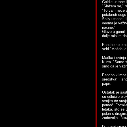
Goldie ustane i
"Slažem se," r
"To vam neće up
potaknuti dugu
Sally ustane i
veoma je važno
načine."
Glave u gomili
dalje mislim da 
Pancho se izne
sebi "Možda je
Mačka i svinja 
Kurta. "Samo s
smo da je važn
Pancho klimne.
sredstva" i izn
papir.
Ostatak je sast
su odlučile blo
svojim će susje
pomoć. Formi-r
letaka, što se 
jedan s drugim,
zadovoljni, što
Dva prekrasna 