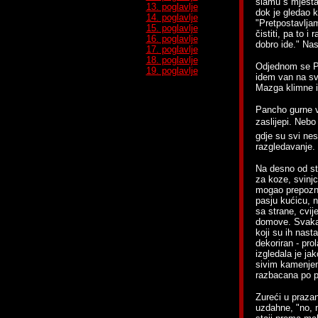
slamu s mjesta 
13. poglavlje
dok je gledao k
14. poglavlje
"Pretpostavljam
15. poglavlje
čistiti, pa to i
16. poglavlje
dobro ide." Nas
17. poglavlje
18. poglavlje
Odjednom se Pa
19. poglavlje
idem van na svj
Mazga klimne i 
Pancho gurne ve
zaslijepi. Nebo 
gdje su svi nes
razgledavanje.
Na desno od sta
za koze, svinj
mogao prepozna
pasju kućicu, n
sa strane, cvij
domove. Svaka j
koji su ih nasta
dekoriran - prol
izgledala je ja
sivim kamenjem.
razbacana po 
Zureći u prazan
uzdahne, "no, 