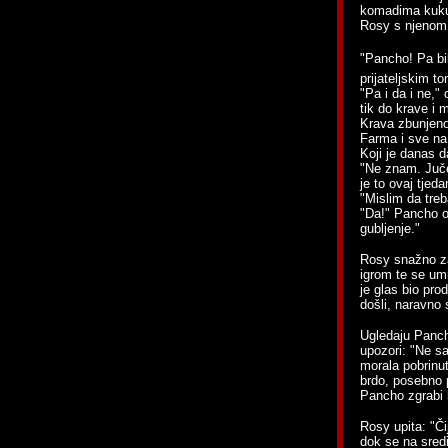
komadima kukuru
Rosy s njenom 
"Pancho! Pa bil
prijateljskim t
"Pa i da i ne,"
tik do krave i 
Krava zbunjeno
Farma i sve na n
Koji je danas 
"Ne znam. Jučer
je to ovaj tjed
"Mislim da treb
"Da!" Pancho o
gubljenje."
Rosy snažno za
igrom te se um
je glas bio pro
došli, naravno
Ugledaju Panch
upozori: "Ne sa
morala pobrinuti
brdo, posebno 
Pancho zgrabi 
Rosy upita: "Č
dok se na sredi