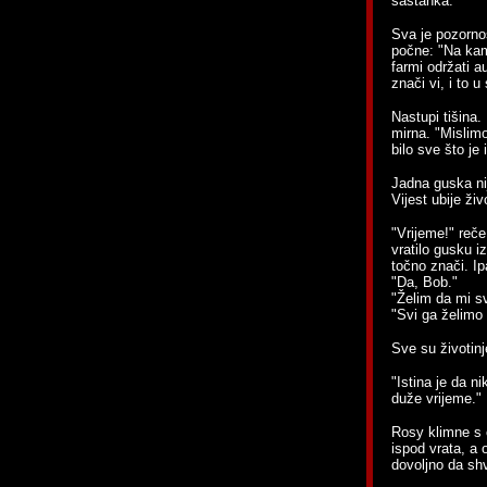
sastanka."
Sva je pozorno
počne: "Na kam
farmi održati a
znači vi, i to u
Nastupi tišina.
mirna. "Mislimo
bilo sve što je
Jadna guska nij
Vijest ubije živ
"Vrijeme!" reče
vratilo gusku iz
točno znači. Ip
"Da, Bob."
"Želim da mi sv
"Svi ga želimo v
Sve su životinj
"Istina je da n
duže vrijeme."
Rosy klimne s o
ispod vrata, a 
dovoljno da shv