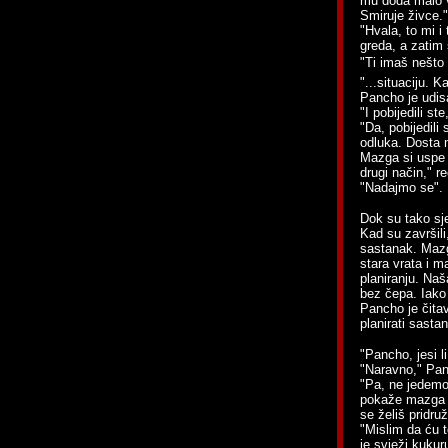
mu doda malo v
Smiruje živce."
"Hvala, to mi i
greda, a zatim 
"Ti imaš nešto 
"...situaciju. K
Pancho je udisa
"I pobijedili st
"Da, pobijedili 
odluka. Dosta mi
Mazga si uspe č
drugi način," r
"Nadajmo se".
Dok su tako sje
Kad su završili
sastanak. Mazg
stara vrata i m
planiranju. Naša
bez čepa. Iako o
Pancho je čitav
planirati sasta
"Pancho, jesi li
"Naravno," Pan
"Pa, ne jedemo 
pokaže mazga n
se želiš pridruž
"Mislim da ću t
je svježi kuku