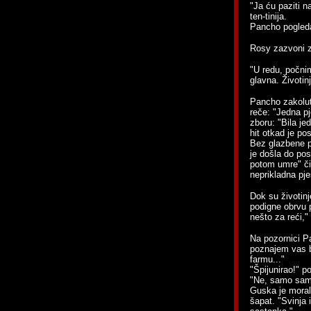
"Ja ću paziti n
ten-tinija.
Pancho pogleda 
Rosy zazvoni z
"U redu, počni
glavna. Životin
Pancho zakolut
reče: "Jedna p
zboru: "Bila je
hit otkad je pos
Bez glazbene pr
je došla do pos
potom umre" čit
neprikladna pj
Dok su životinj
podigne obrvu 
nešto za reći,
Na pozornici Pa
poznajem vas b
farmu..."
"Špijunirao!" p
"Ne, samo sam
Guska je morala
šapat. "Svinja 