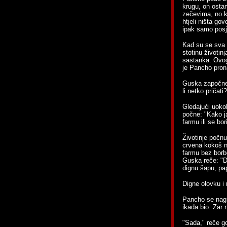
krugu, on ostan
zečevima, no k
htjeli ništa go
ipak samo posjet
Kad su se sva s
stotinu životi
sastanka. Ovog 
je Pancho prona
Guska započne 
li netko pričati?
Gledajući uoko
počne: "Kako ja
farmu ili se bor
Životinje počn
crvena kokoš na
farmu bez borb
Guska reče: "Da
dignu šapu, pap
Digne olovku i
Pancho se nagn
ikada bio. Zar 
"Sada," reče g