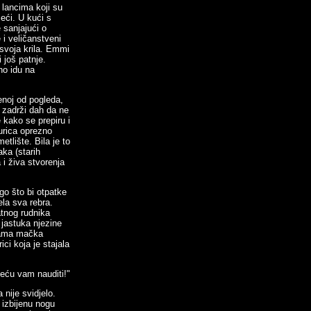
 lancima koji su
jeći. U kući s
e sanjajući o
 i veličanstveni
 svoja krila. Emmi
 još patnje.
no idu na
enoj od pogleda,
 zadrži dah da ne
kako se prepiru i
urica oprezno
tlište. Bila je to
aka (starih
i živa stvorenja
go što bi otpatke
ela sva rebra.
atnog rudnika
jastuka njezine
 Mama mačka
ci koja je stajala
Neću vam nauditi!"
 nije svidjelo.
izbijenu nogu