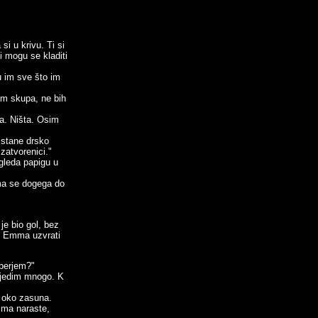
i u krivu. Ti si
 i mogu se kladiti
u im sve što im
am skupa, ne bih
ja. Ništa. Osim
 stane drsko
zatvorenici."
gleda papigu u
mma se dogega do
je bio gol, bez
a. Emma uzvrati
 perjem?"
ijedim mnogo. K
i oko zasuna.
ima naraste,