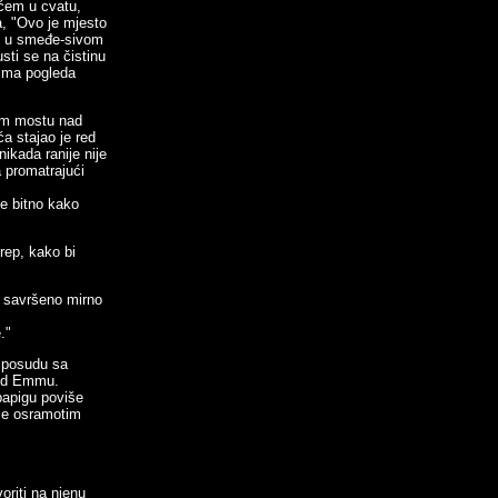
ećem u cvatu,
, "Ovo je mjesto
ne u smeđe-sivom
sti se na čistinu
Emma pogleda
nom mostu nad
ća stajao je red
ikada ranije nije
a promatrajući
je bitno kako
 rep, kako bi
a savršeno mirno
."
o posudu sa
red Emmu.
papigu poviše
 se osramotim
oriti na njenu