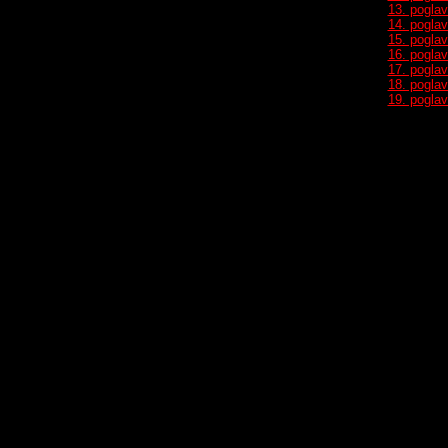
13. poglav
14. poglav
15. poglav
16. poglav
17. poglav
18. poglav
19. poglav