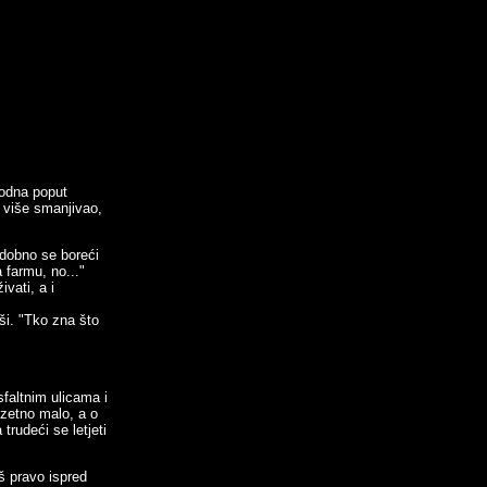
bodna poput
i više smanjivao,
odobno se boreći
 farmu, no..."
ivati, a i
eši. "Tko zna što
faltnim ulicama i
uzetno malo, a o
trudeći se letjeti
š pravo ispred