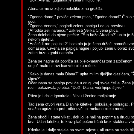
"Bok, Atena," gugutala je žena milujući je.
Atena uzme iz zdjele nekoliko zrna grožđa.
"Zgodna damo," poviče zelena ptica, "Zgodna damo!" Činilo 
godi.
"Zgodna Venero," pogladi zelenu papigu i da joj breskvu.
"Afrodita želi naranču," zakrešti Velika Crvena ptica.
Žena dolebdi do njene prečke. "Što kaže Afrodita?" upita je 
nekom djetetu.
"Hoćeš li me poljubiti?" bockala ju je žena držeći naranču va
domašaja. Crvena se papiga nagne i poljubi ženu u obraz svo
zatim brzo zgrabi naranču.
Žena se nagne da popriča sa bijelo-narančastom zatočenom
se još malo i stavi lice vrlo blizu rešetki.
"Kako je danas mala Diana?" upita milim dječjim glasićem, "Že
šljivu?"
Očerupana se papiga povuče u drugi kraj svoje ćelije. Žena je
ruci i pokazivala je ptici. "Dođi, Diana, vidi lijepe šljive."
Ptica je i dalje ignorirala i šljivu i ženino moljakanje.
Tad žena otvori vrata Dianine krletke i pokuša je podragati. 
snažno ugrize za prst, otkinuvši joj mekano bijelo meso.
Žena skoči i stane vikati, dok joj je haljina poprimala drugu 
krvi. Udari krletku, te kroz plač počne trčati kroz staklena vra
Krletka je i dalje stajala na svom mjestu, ali vrata su sada bi