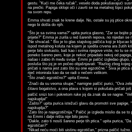
gestu. "Kući me čeka ručak", veselo doda pokušavajući susre
na prečki. Papiga sklopi oči i zavrti se na metalnoj šipci poka
na svom repu.
Emma shvati znak te krene dalje. No, ostale su joj ptice okreta
nego bi došla do njih.
"Što je sa svima vama?" upita purica glasno, "Zar se bojite p
prijete?" Emma je zurila u red šarenih repova, no nijedan se
"Ne shvaćaš." Bio je to glas stajskog palčića koji je kljucao
ispod metalnog koluta na kojem je sjedila crvena ara žutih kri
perje bilo sivkasto, baš kao i svima njegove vrste, no tu se m
poneko šareno pero, koje je nekoć pripadalo nekoj od papiga,
našao i zabio ih među svoje. Emmi je palčić izgledao glupo, a
posluša što joj je on počeo objašnjavati: "Razlog zbog kojeg
pričati s nama jest zato što su one egzotične." Siva je ptica 
riječ intonirala kao da se radi o nečem velikom.
"Što znači egzotično?" upita Emma.
"Znači da su veoma skupe," namigne palčić purici, "Ova zele
čitavo bogatstvo, a ona plava s kojom si pokušala pričati još 
palčić snizi ton i pokretom ruke joj da znak da se nagne. "Vel
najskuplja!"
"Zašto?" upita purica istežući glavu da promotri sve papige, 
najskuplja?"
"Zato što je najegzotičnija." Palčić je izgleda mislio da se t
no Emmi i dalje ništa nije bilo jasno.
"Dakle, zato ti nosiš šareno perje tih ptica." upita purica, "D
egzotičan?"
"Nikad neću moći biti uistinu egzotičan," prizna palčić tužno, "