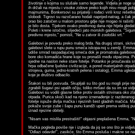
životinje o kojima su slušale samo legende. Vidjela je noge u
ih držali na mjestu i visoke zidove preko kojih nisu mogli pob
majmunima, Bonkersovi su prijatelji i rođaci virili kroz rešetk
slobodi. Tigrovi su razočarano hodali naprijed-natrag, a čak je
orao bio zatočen u malom prostoru gdje nije mogao ni raširiti
je bilo dosta. Tijekom ovako predivnog dana nije htjela gledati
Poleti i krene istočno, slijedeći jato morskih galebova. "Sigur
predivno mjesto," pomisli, "Ne u zatvor ili zoološki vrt."
Galebovi je povedu preko malog brda. Na drugoj strani, skriv
galebovi slete u rupu punu smeća iskopa-noj u zemlji. Emma
udiše smrad raspadajućeg smeća dok je promatrala galebove 
bore oko komadića hrane koje su pronašli među otpacima. P
sjedne na naslon neke stare fotelje. Potanko je proučavala sme
hrpa odbačene ljudske civilizacije, a pored materijalnih otpad
strojeva, guma, jedno-kratnih pelena i ostalog), Emma ugleda 
koje je društvo odbacilo.
Štakori su bili posvuda. Skupljali su što god su mogli prije ne
zgrabili šugavi psi upalih očiju, toliko mršavi da su im se vidj
Galebovi su vodili glasne bitke protiv ostalih strvinara oko zl
otpada. Purica skoči kad na njeno iznenađenje iz razderanog 
fotelje ispuže divlja mačka i njezinih šest gladnih mačića.
pokaže svoje zube i šapu punu kandži uperi prema velikoj puri
iznad njezine obitelji.
"Nisam vas mislila prestrašiti!" objasni preplašena Emma, "
Mačka pogleda poviše nje i izgleda da joj se ono što je vidjela
"Odlazi odavde!", zasikće, što Emma posluša i makne se na 