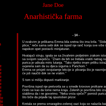
Jane Doe
Anarhistička farma
- 14 -
U ovakvim je prilikama Emma bila sretna što ima krila. "Slo
a
ptice," reče sama sebi dok se ispod nje ranč konja sve više 
napokon opet postavši minijaturan.
m
Hvatajući struju, igrala se sa živahnim proljetnim zrakom ist
sa svojom savješću. "Znam da bih se trebala vratiti natrag na
purica je udisala miris lutanja. "Tako rijetko imam priliku istraž
e
uvjerena sam da su djeca sigurna s Panchom."
e
Emma se prisjeti ovojutarnje lekcije iz plivanja što je nasmij
e
će još naučiti dok se ne vratim."
e
e
S tom si mišlju dopusti markiranje.
e
Površina ispod nje pretvorila se u smeđe krovove protkane as
e
činilo se kao da tome nema kraja. Zelenih je površina bilo iz
e
stablima da i ne govorimo. "Neka vrsta sječe?" pomisli purica 
e
što brže da prijeđe taj opustošen prizor.
lje
lje
Kretala se prema smaragdno-zelenoj oazi koja se nalazila ba
lje