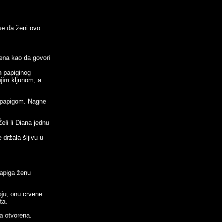
se da ženi ovo
žena kao da govori
n papiginog
jim kljunom, a
 papigom. Nagne
li li Diana jednu
 držala šljivu u
Papiga ženu
boju, onu crvene
ta.
la otvorena.