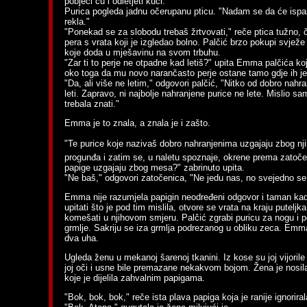
pobjeći ću i odletjeti kući."
Purica pogleda jadnu očerupanu pticu. "Nadam se da će ispas
rekla."
"Ponekad se za slobodu trebaš žrtvovati," reče ptica tužno, č
pera s vrata koji je izgledao bolno. Palčić brzo pokupi svježe
koje doda u mješavinu na svom trbuhu.
"Zar ti to perje ne otpadne kad letiš?" upita Emma palčića koj
oko toga da mu novo narančasto perje ostane tamo gdje ih je
"Da, ali više ne letim," odgovori palčić, "Nitko od dobro nahra
leti. Zapravo, ni najbolje nahranjene purice ne lete. Mislio sam
trebala znati."
Emma je to znala, a znala je i zašto.
"Te purice koje nazivaš dobro nahranjenima uzgajaju zbog n
progunđa i zatim se, u naletu spoznaje, okrene prema zatočeno
papige uzgajaju zbog mesa?" zabrinuto upita.
"Ne baš," odgovori zatočenica, "Ne jedu nas, no svejedno se 
Emma nije razumjela papigin neodređeni odgovor i taman kad 
upitati što je pod tim mislila, otvore se vrata na kraju putelj
komešati u njihovom smjeru. Palčić zgrabi puricu za nogu i p
grmlje. Sakriju se iza grmlja podrezanog u obliku zeca. Emma
dva uha.
Ugleda ženu u mekanoj šarenoj tkanini. Iz kose su joj vijoril
joj oči i usne bile premazane nekakvom bojom. Žena je nosil
koje je dijelila zahvalnim papigama.
"Bok, bok, bok," reče ista plava papiga koja je ranije ignorir