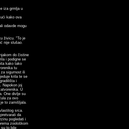
e iza grmlja u
jući kako ova
 ali odavde mogu
 živicu. "To je
ć nije slušao.
jakom do čistine
ila i podigne se
pita kako tako
vorenika tu
 za sigurnost ili
eduje krila te se
radilišta i
a. Napokon joj
zatvorenika. U
ja. One divlje su
 čula za ovo
je to zamišljala.
lastitog srca.
 pretvarati da
rzinu pogledati i
 prema zoološkom
 su to bile