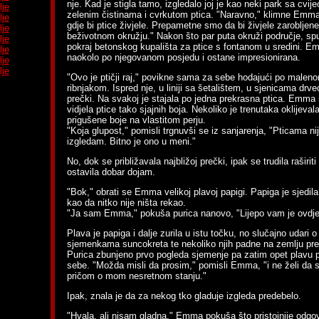
nje. Kad je stigla tamo, izgledalo joj je kao neki park sa cvij
lje
zelenim čistinama i cvrkutom ptica. "Naravno," klimne Emma
lje
gdje bi ptice živjele. Prepametne smo da bi živjele zaroblje
lje
beživotnom okružju." Nakon što par puta okruži područje, spu
lje
pokraj betonskog kupališta za ptice s fontanom u sredini. 
lje
naokolo po njegovanom posjedu i ostane impresionirana.
lje
lje
"Ovo je ptičji raj," povikne sama za sebe hodajući po male
ribnjakom. Ispred nje, u liniji sa šetalištem, u sjenicama drve
prečki. Na svakoj je stajala po jedna prekrasna ptica. Emma n
vidjela ptice tako sjajnih boja. Nekoliko je trenutaka oklijeval
prigušene boje na vlastitom perju.
"Koja glupost," pomisli trgnuvši se iz sanjarenja, "Pticama ni
izgledam. Bitno je ono u meni."
No, dok se približavala najbližoj prečki, ipak se trudila raširiti
ostavila dobar dojam.
"Bok," obrati se Emma velikoj plavoj papigi. Papiga je sjedil
kao da nitko nije ništa rekao.
"Ja sam Emma," pokuša purica nanovo, "Lijepo vam je ovdje
Plava je papiga i dalje zurila u istu točku, no slučajno udari 
sjemenkama suncokreta te nekoliko njih padne na zemlju p
Purica zbunjeno prvo pogleda sjemenje pa zatim opet plavu 
sebe. "Možda misli da prosim," pomisli Emma, "i ne želi da
pričom o mom nesretnom stanju."
Ipak, znala je da za nekog tko gladuje izgleda predebelo.
"Hvala, ali nisam gladna." Emma pokuša što pristojnije odgov