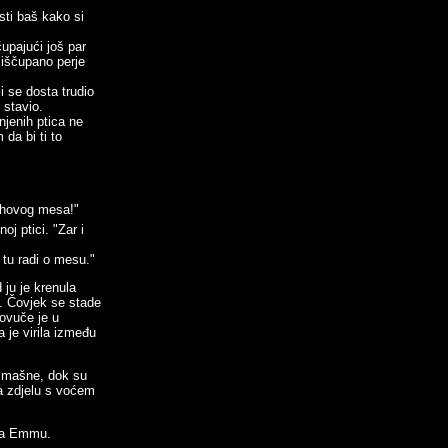
ti baš kako si
upajući još par
 iščupano perje
i se dosta trudio
 stavio.
njenih ptica ne
 da bi ti to
jihovog mesa!"
j ptici. "Zar i
tu radi o mesu."
ju je krenula
ka. Čovjek se stade
ovuče je u
 je virila između
e mašne, dok su
a zdjelu s voćem
ala Emmu.