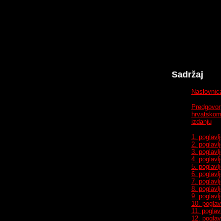
Sadržaj
Naslovnic
Predgovor
hrvatsko
izdanju
1. poglavlj
2. poglavlj
3. poglavlj
4. poglavlj
5. poglavlj
6. poglavlj
7. poglavlj
8. poglavlj
9. poglavlj
10. poglav
11. poglav
12. poglav