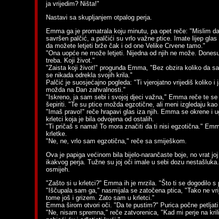
ja vrijedim? Ništa!"
Nastavi sa skupljanjem otpalog perja.
Emma ga je promatrala koju minutu, pa opet reče: "Mislim da s
savršen palčić, a palčići su vrlo važne ptice. Imate lijep glas
da možete letjeti brže čak i od one Velike Crvene tamo."
"Ona uopće ne može letjeti. Nijedna od njih ne može. Dones
treba. Koji život."
"Zaista koji život!" progunđa Emma, "Bez obzira koliko da s
se nikada odrekla svojih krila."
Palčić je suosjećajno pogleda: "Ti vjerojatno vrijediš koliko i 
možda na Dan zahvalnosti."
"Iskreno, ja sam sebi i svojoj djeci važna," Emma reče te se
šepiriti. "Te su ptice možda egzotične, ali meni izgledaju kao 
"Imaš pravo!" reče hrapavi glas iza njih. Emma se okrene i u
krletci koja je bila odvojena od ostalih.
"Ti pričaš s nama! To mora značiti da ti nisi egzotična." E
krletke.
"Ne, ne, vrlo sam egzotična," reče sa smiješkom.
Ova je papiga većinom bila bijelo-narančaste boje, no vrat joj 
ikakvog perja. Tužne su joj oči imale u sebi dozu nestašluk
osmijeh.
"Zašto si u krletci?" Emma ih je mrzila. "Što ti se dogodilo s
"Iščupala sam ga," nasmijala se zatočena ptica, "Tako ne vr
tome još i grizem. Zato sam u krletci."
Emma širom otvori oči. "Da te pustim?" Purica počne petljat
"Ne, nisam spremna," reče zatvorenica, "Kad mi perje na kril