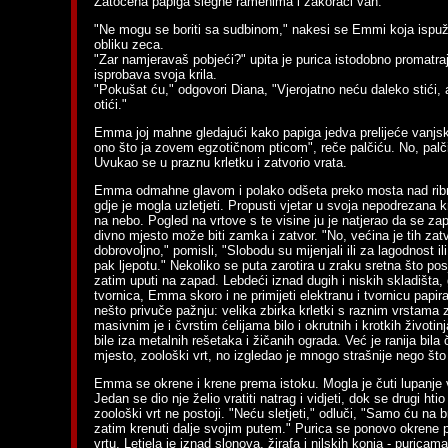
Zatočena papiga slegne ramenima i zakorači van.
"Ne mogu se boriti sa sudbinom," nakesi se Emmi koja ispuž
obliku zeca.
"Zar namjeravaš pobjeći?" upita je purica istodobno promatra
isprobava svoja krila.
"Pokušat ću," odgovori Diana, "Vjerojatno neću daleko stići,
otići."
Emma joj mahne gledajući kako papiga jedva prelijeće vanjsku
ono što ja zovem egzotičnom pticom", reče palčiću. No, palči
Uvukao se u praznu krletku i zatvorio vrata.
Emma odmahne glavom i polako odšeta preko mosta nad ribn
gdje je mogla uzletjeti. Propusti vjetar u svoja nepodrezana kr
na nebo. Pogled na vrtove s te visine ju je natjerao da se za
divno mjesto može biti zamka i zatvor. "No, većina je tih zat
dobrovoljno," pomisli, "Slobodu su mijenjali ili za lagodnost ili
pak ljepotu." Nekoliko se puta zarotira u zraku sretna što posj
zatim uputi na zapad. Lebdeći iznad dugih i niskih skladišta, g
tvornica, Emma skoro i ne primijeti elektranu i tvornicu papir
nešto privuče pažnju: velika zbirka krletki s raznim vrstama 
masivnim je i čvrstim ćelijama bilo i okrutnih i krotkih životin
bile iza metalnih rešetaka i žičanih ograda. Već je ranija bila
mjesto, zoološki vrt, no izgledao je mnogo strašnije nego što 
Emma se okrene i krene prema istoku. Mogla je čuti lupanje v
Jedan se dio nje želio vratiti natrag i vidjeti, dok se drugi htio
zoološki vrt ne postoji. "Neću sletjeti," odluči, "Samo ću na b
zatim krenuti dalje svojim putem." Purica se ponovo okrene
vrtu. Letjela je iznad slonova, žirafa i nilskih konja - puricama